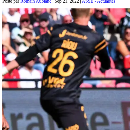
Posté par
Romain Aublanc
|
Sep 21, 2022
|
ASSE - Actualités