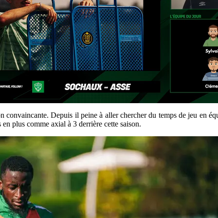
tion convaincante. Depuis il peine à aller chercher du temps de jeu en 
s en plus comme axial à 3 derrière cette saison.