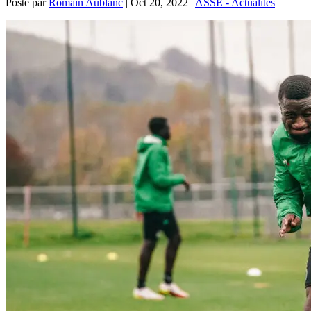
Posté par
Romain Aublanc
|
Oct 20, 2022
|
ASSE - Actualités