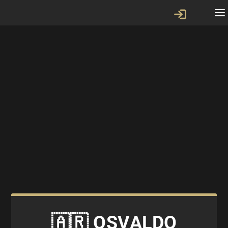
🇦🇷 OSVALDO