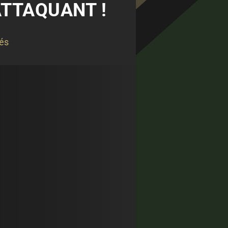
ATTAQUANT !
tés