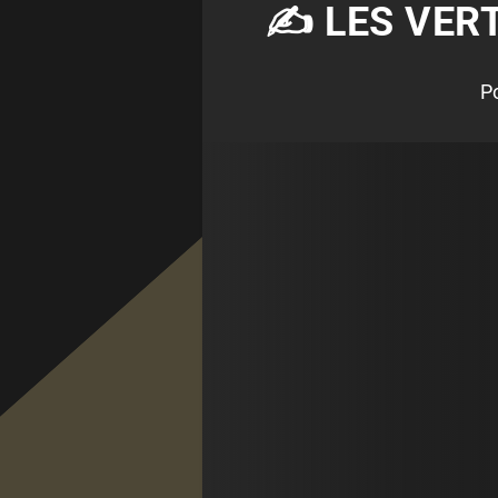
✍ LES VERT
P