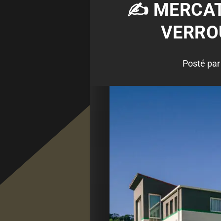
✍️ MERCAT
VERROU
Posté pa