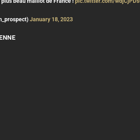
 plus beau maillot de France !
pic.twitter.com/wdjCjPD
n_prospect)
January 18, 2023
IENNE