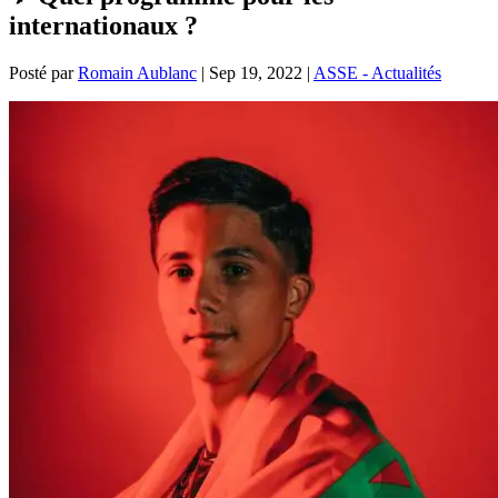
internationaux ?
Posté par
Romain Aublanc
|
Sep 19, 2022
|
ASSE - Actualités