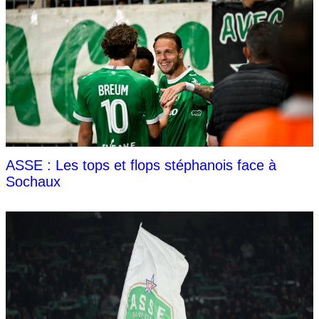
ASSE : Les tops et flops stéphanois face à
Sochaux