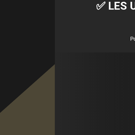
✅ LES 
P