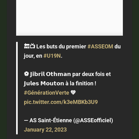
🔙📺 Les buts du premier
#ASSEOM
du
jour, en
#U19N
.
⚽️ 𝗝𝗶𝗯𝗿𝗶𝗹 𝗢𝘁𝗵𝗺𝗮𝗻 par deux fois et
𝗝𝘂𝗹𝗲𝘀 𝗠𝗼𝘂𝘁𝗼𝗻 à la finition !
#GénérationVerte
💚
pic.twitter.com/k3eMBKb3U9
— AS Saint-Étienne (@ASSEofficiel)
January 22, 2023