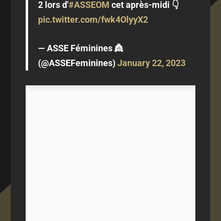
2 lors d'
#ASSEOM
cet après-midi 👇
pic.twitter.com/fwk4OlyyX2
— ASSE Féminines 👸
(@ASSEFeminines)
January 22, 2023