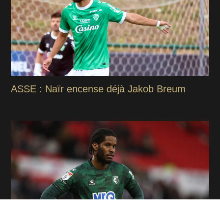
ASSE : Naïr encense déjà Jakob Breum