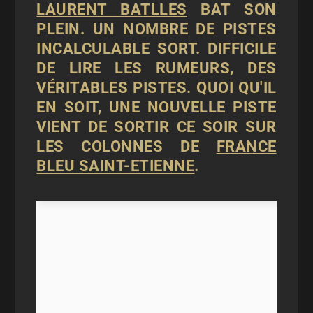
LAURENT BATLLES
BAT SON
PLEIN. UN NOMBRE DE PISTES
INCALCULABLE SORT. DIFFICILE
DE LIRE LES RUMEURS, DES
VÉRITABLES PISTES. QUOI QU'IL
EN SOIT, UNE NOUVELLE PISTE
VIENT DE SORTIR CE SOIR SUR
LES COLONNES DE
FRANCE
BLEU SAINT-ETIENNE
.