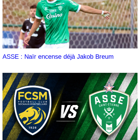
ASSE : Naïr encense déjà Jakob Breum