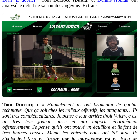
analysé le début de saison des angevins. Extraits.
Tom Ducrocq :
«
Honnêtement ils ont beaucoup de qualité
technique. Que ça soit chez les milieux offensifs, les attaquants… Ils
sont très complémentaires. Je pense à leur arrière droit Valery, c’est
un très bon joueur aussi et qui importe énormément
offensivement. Je pense qu’ils ont trouvé un équilibre et ils font de
très bonnes choses. Même les entrants nous ont fait mal. Ils
s’entendent bien et j’pense que la mayonnaise est en train de