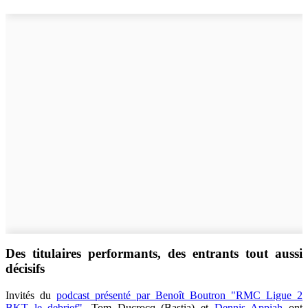
Des titulaires performants, des entrants tout aussi
décisifs
Invités du
podcast présenté par Benoît Boutron "RMC Ligue 2
BKT le debrief"
,
Tom Ducrocq (Bastia) et
Dennis Appiah
ont