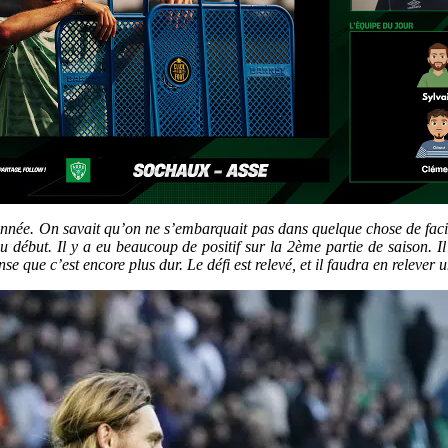
nnée. On savait qu’on ne s’embarquait pas dans quelque chose de facil
 au début. Il y a eu beaucoup de positif sur la 2ème partie de saison. I
e que c’est encore plus dur. Le défi est relevé, et il faudra en relever 