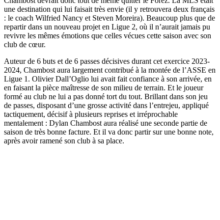
Chambost devrait donc tout de même quitter le Forez. La MLS était
une destination qui lui faisait très envie (il y retrouvera deux français
: le coach Wilfried Nancy et Steven Moreira). Beaucoup plus que de
repartir dans un nouveau projet en Ligue 2, où il n’aurait jamais pu
revivre les mêmes émotions que celles vécues cette saison avec son
club de cœur.
Auteur de 6 buts et de 6 passes décisives durant cet exercice 2023-
2024, Chambost aura largement contribué à la montée de l’ASSE en
Ligue 1. Olivier Dall’Oglio lui avait fait confiance à son arrivée, en
en faisant la pièce maîtresse de son milieu de terrain. Et le joueur
formé au club ne lui a pas donné tort du tout. Brillant dans son jeu
de passes, disposant d’une grosse activité dans l’entrejeu, appliqué
tactiquement, décisif à plusieurs reprises et irréprochable
mentalement : Dylan Chambost aura réalisé une seconde partie de
saison de très bonne facture. Et il va donc partir sur une bonne note,
après avoir ramené son club à sa place.