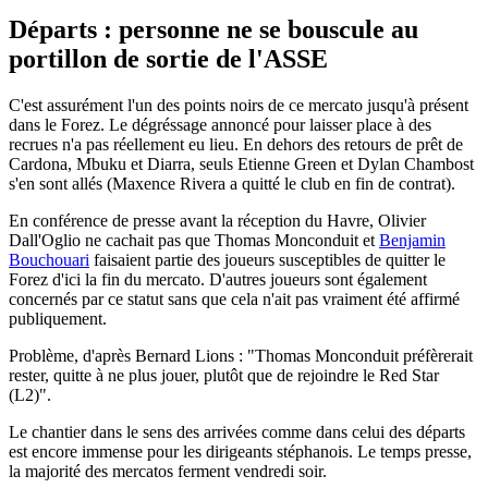
Départs : personne ne se bouscule au
portillon de sortie de l'ASSE
C'est assurément l'un des points noirs de ce mercato jusqu'à présent
dans le Forez. Le dégréssage annoncé pour laisser place à des
recrues n'a pas réellement eu lieu. En dehors des retours de prêt de
Cardona, Mbuku et Diarra, seuls Etienne Green et Dylan Chambost
s'en sont allés (Maxence Rivera a quitté le club en fin de contrat).
En conférence de presse avant la réception du Havre, Olivier
Dall'Oglio ne cachait pas que Thomas Monconduit et
Benjamin
Bouchouari
faisaient partie des joueurs susceptibles de quitter le
Forez d'ici la fin du mercato. D'autres joueurs sont également
concernés par ce statut sans que cela n'ait pas vraiment été affirmé
publiquement.
Problème, d'après Bernard Lions : "Thomas Monconduit préfèrerait
rester, quitte à ne plus jouer, plutôt que de rejoindre le Red Star
(L2)".
Le chantier dans le sens des arrivées comme dans celui des départs
est encore immense pour les dirigeants stéphanois. Le temps presse,
la majorité des mercatos ferment vendredi soir.