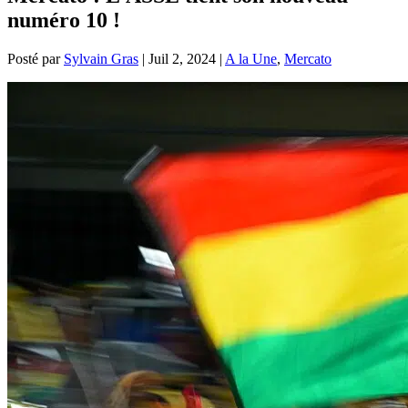
numéro 10 !
Posté par
Sylvain Gras
|
Juil 2, 2024
|
A la Une
,
Mercato