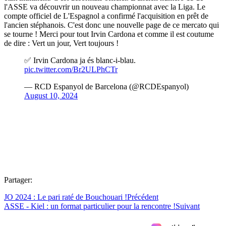
l'ASSE va découvrir un nouveau championnat avec la Liga. Le
compte officiel de L'Espagnol a confirmé l'acquisition en prêt de
l'ancien stéphanois. C'est donc une nouvelle page de ce mercato qui
se tourne ! Merci pour tout Irvin Cardona et comme il est coutume
de dire : Vert un jour, Vert toujours !
✅ Irvin Cardona ja és blanc-i-blau.
pic.twitter.com/Br2ULPhCTr
— RCD Espanyol de Barcelona (@RCDEspanyol)
August 10, 2024
Partager:
JO 2024 : Le pari raté de Bouchouari !
Précédent
ASSE - Kiel : un format particulier pour la rencontre !
Suivant