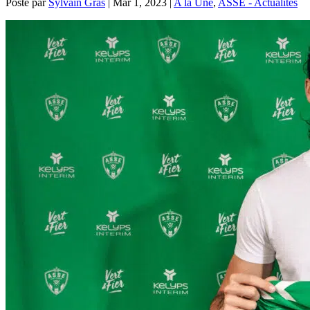
Posté par
Sylvain Gras
|
Mar 1, 2023
|
A la Une
,
ASSE - Actualités