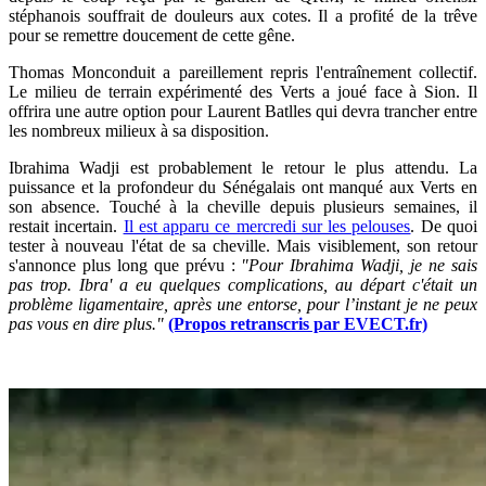
stéphanois souffrait de douleurs aux cotes. Il a profité de la trêve
pour se remettre doucement de cette gêne.
Thomas Monconduit a pareillement repris l'entraînement collectif.
Le milieu de terrain expérimenté des Verts a joué face à Sion. Il
offrira une autre option pour Laurent Batlles qui devra trancher entre
les nombreux milieux à sa disposition.
Ibrahima Wadji est probablement le retour le plus attendu. La
puissance et la profondeur du Sénégalais ont manqué aux Verts en
son absence. Touché à la cheville depuis plusieurs semaines, il
restait incertain.
Il est apparu ce mercredi sur les pelouses
. De quoi
tester à nouveau l'état de sa cheville. Mais visiblement, son retour
s'annonce plus long que prévu :
"Pour Ibrahima Wadji, je ne sais
pas trop. Ibra' a eu quelques complications, au départ c'était un
problème ligamentaire, après une entorse, pour l’instant je ne peux
pas vous en dire plus."
(Propos retranscris par EVECT.fr)