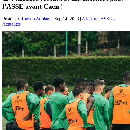
l'ASSE avant Caen !
Posté par
Romain Aublanc
|
Sep 14, 2023
|
A la Une
,
ASSE -
Actualités