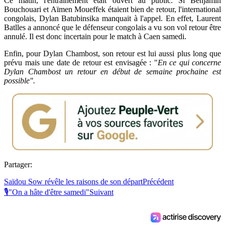
Ce matin, l'entraînement était ouvert au public. Si Benjamin
Bouchouari et Aïmen Moueffek étaient bien de retour, l'international
congolais, Dylan Batubinsika manquait à l'appel. En effet, Laurent
Batlles a annoncé que le défenseur congolais a vu son vol retour être
annulé. Il est donc incertain pour le match à Caen samedi.
Enfin, pour Dylan Chambost, son retour est lui aussi plus long que
prévu mais une date de retour est envisagée : "
En ce qui concerne
Dylan Chambost un retour en début de semaine prochaine est
possible".
Partager:
Saïdou Sow révêle les raisons de son départ
Précédent
🎙"On a hâte d'être samedi"
Suivant