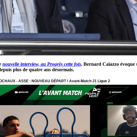
ne
nouvelle interview, au Progrès cette fois
. Bernard Caïazzo évoque s
epuis plus de quatre ans désormais.