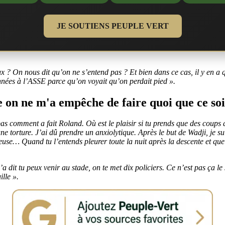
JE SOUTIENS PEUPLE VERT
 ? On nous dit qu’on ne s’entend pas ? Et bien dans ce cas, il y en a qui
nées à l’ASSE parce qu’on voyait qu’on perdait pied ».
e on ne m'a empêche de faire quoi que ce so
pas comment a fait Roland. Où est le plaisir si tu prends que des coups da
une torture. J’ai dû prendre un anxiolytique. Après le but de Wadji, je 
reuse… Quand tu l’entends pleurer toute la nuit après la descente et qu
dit tu peux venir au stade, on te met dix policiers. Ce n’est pas ça le s
lle ».