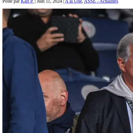
Posté par
Karl P.
|
Juin 11, 2024
|
A la Une
,
ASSE - Actualités