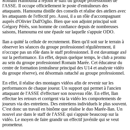
Romain Hamouma a rejoint le staff du groupe professionnel de
l'ASSE. Il occupe officiellement le poste d'entraîneurs des
attaquants. Hamouma distille des conseils et réalise des ateliers avec
les attaquants de l'effectif pro. Aussi, il a un rôle d'accompagnant
auprès d'Olivier Dall'Oglio. Bien que son adjoint principal soit
Grégory Pérès, son homme de confiance depuis de nombreuses
saisons, Hamouma est une épaule sur laquelle s'appuie ODO.
Ilan a quitté la cellule de recrutement. Bien qu'il soit sur le terrain à
observer les séances du groupe professionnel régulièrement, il
n'occupe pas un rôle dans le staff professionnel. Il est davantage axé
sur la performance. En effet, depuis quelque temps, le club a promu
au sein du groupe professionnel Romain Marée. Cet éducateur du
centre de formation (entraîneur principal des U14 et analyste vidéo
du groupe réserve), est désormais rattaché au groupe professionnel.
En effet, il réalise des montages vidéos afin de revenir sur les
performances de chaque joueur. Un support qui permet à l'ancien
attaquant de l'ASSE d'effectuer son nouveau rôle. En effet, Ilan
effectue les retours et corrigent via la vidéo les comportements de
joueurs via des entretiens. Des entretiens individuels le plus souvent.
C'est donc un travail en binôme que réalise le duo Marée-Ilan. Un
nouvel axe dans le staff de l'ASSE qui s'appuie beaucoup sur la
vidéo. Le moyen de faire grandir un effectif juvénile qui se veut
prometteur.