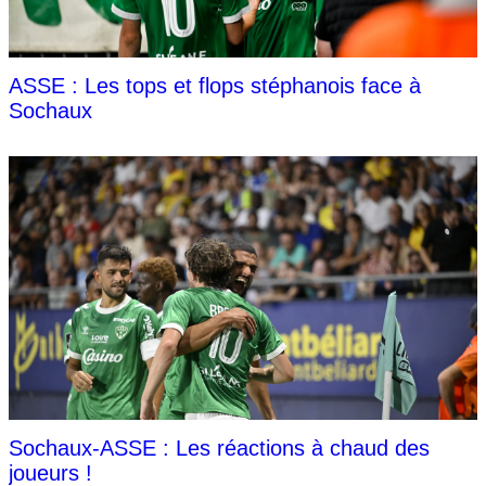
ASSE : Les tops et flops stéphanois face à
Sochaux
Sochaux-ASSE : Les réactions à chaud des
joueurs !