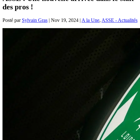
des pros !
Posté par
Sylvain Gras
|
Nov 19, 2024
|
A la Une
,
ASSE - Actualités