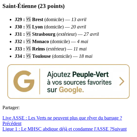
Saint-Étienne (23 points)
J29 :
🆚
Brest
(domicile) —
13 avril
J30 :
🆚
Lyon
(domicile) —
20 avril
J31 :
🆚
Strasbourg
(extérieur) —
27 avril
J32 :
🆚
Monaco
(domicile) —
4 mai
J33 :
🆚
Reims
(extérieur) —
11 mai
J34 :
🆚
Toulouse
(domicile) —
18 mai
Partager:
Live ASSE : Les Verts ne peuvent plus que rêver du barrage ?
Précédent
Ligue 1 : Le MHSC abdique déjà et condamne l'ASSE ?
Suivant