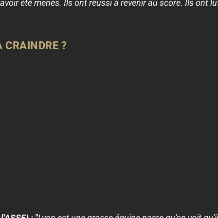
voir été menés. Ils ont réussi à revenir au score. Ils ont lu
À CRAINDRE ?
l'ASSE) : "
Lyon est une grosse équipe parce qu'on voit qu'il