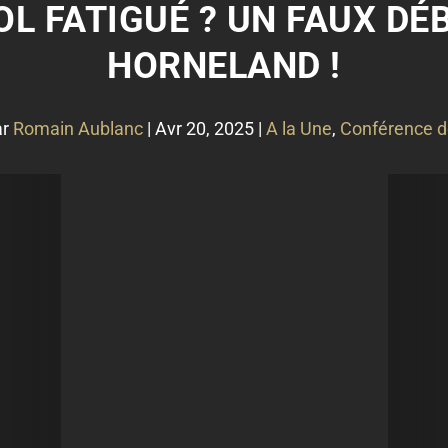
'OL FATIGUÉ ? UN FAUX D
HORNELAND !
ar
Romain Aublanc
|
Avr 20, 2025
|
A la Une
,
Conférence d