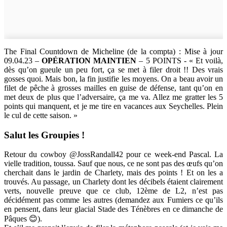
The Final Countdown de Micheline (de la compta) : Mise à jour
09.04.23 –
OPÉRATION MAINTIEN
– 5 POINTS - « Et voilà,
dès qu’on gueule un peu fort, ça se met à filer droit !! Des vrais
gosses quoi. Mais bon, la fin justifie les moyens. On a beau avoir un
filet de pêche à grosses mailles en guise de défense, tant qu’on en
met deux de plus que l’adversaire, ça me va. Allez me gratter les 5
points qui manquent, et je me tire en vacances aux Seychelles. Plein
le cul de cette saison. »
Salut les Groupies !
Retour du cowboy @JossRandall42 pour ce week-end Pascal. La
vielle tradition, toussa. Sauf que nous, ce ne sont pas des œufs qu’on
cherchait dans le jardin de Charlety, mais des points ! Et on les a
trouvés. Au passage, un Charlety dont les décibels étaient clairement
verts, nouvelle preuve que ce club, 12ème de L2, n’est pas
décidément pas comme les autres (demandez aux Fumiers ce qu’ils
en pensent, dans leur glacial Stade des Ténèbres en ce dimanche de
Pâques 😊).