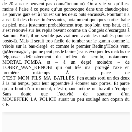
de 20 ans ne peuvent pas connaîtreuuuuu). On a vite vu qu’il est
moins à l’aise à ce poste qu’un gonocoque dans une chaude-pisse.
Le pauvre gars est à l’ouest sur les deux buts encaissés. Pourtant il a
aussi fait des choses intéressantes, notamment quelques sorties balle
au pied, mais justement probablement trop, trop loin, trop haut, et il
s’est retrouvé sur les replis bavant comme un Congrès d’escargots à
Saumur. Bref, il ne semble pas vraiment avoir les qualités pour ce
poste-là. Mais il serait trop facile de tomber sur le gamin comme la
vérole sur la bas-clergé, et comme le premier Reding’Hools venu
(@Jeremagic1, qui ne peut pas le blairer) sans évoquer les matchs de
feignasse défensivement du milieu de terrain, notamment
MORTAL_FOMBA et – à un degré moindre – de
LOBRY_WAN_KENOBI qui ont très mal protégé l’axe en
première mi-temps. À la place de
C’EST_MON_FILS_MA_BATLLÈS, j’en aurais sorti un des deux
à la mi-temps, pour leur apprendre à écouter aux portes. Et parce
qu’au bout d’un moment, c’est quand même un travail d’équipe.
Sans doute que l’activité de gratteur d’un
MOUEFFEK_LA_POLICE aurait un peu soulagé son copain du
CF.