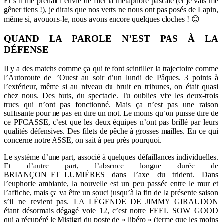
Et s’il me prenait l’envie de filer la métaphore pascale (et je vais me
gêner tiens !), je dirais que nos verts ne nous ont pas posés de Lapin,
même si, avouons-le, nous avons encore quelques cloches ! 😊
QUAND LA PAROLE N’EST PAS À LA
DÉFENSE
Il y a des matchs comme ça qui te font scintiller la trajectoire comme
l’Autoroute de l’Ouest au soir d’un lundi de Pâques. 3 points à
l’extérieur, même si au niveau du bruit en tribunes, on était quasi
chez nous. Des buts, du spectacle. Tu oublies vite les deux-trois
trucs qui n’ont pas fonctionné. Mais ça n’est pas une raison
suffisante pour ne pas en dire un mot. Le moins qu’on puisse dire de
ce PFCASSE, c’est que les deux équipes n’ont pas brillé par leurs
qualités défensives. Des filets de pêche à grosses mailles. En ce qui
concerne notre ASSE, on sait à peu près pourquoi.
Le système d’une part, associé à quelques défaillances individuelles.
Et d’autre part, l’absence longue durée de
BRIANÇON_ET_LUMIÈRES dans l’axe du trident. Dans
l’euphorie ambiante, la nouvelle est un peu passée entre le mur et
l’affiche, mais ça va être un souci jusqu’à la fin de la présente saison
s’il ne revient pas. LA_LÉGENDE_DE_JIMMY_GIRAUDON
étant désormais dégagé voie 12, c’est notre FEEL_SOW_GOOD
qui a récupéré le Mistigri du poste de « libéro » (terme que les moins