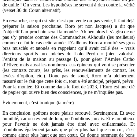
de quille ! On verra. Les hypothèses ne servent à rien contre la vérité
(verset 36 du Coran alternatif).
En revanche, ce qui est sûr, c’est que vente ou pas vente, il faut déjà
préparer la saison prochaine. Roro (et non Jacques) a dit que
l’objectif l’an prochain serait la montée. Ah ben alors il s’agira de ne
pas s’y prendre comme des Commanches Akhouils (les meilleurs)
comme ce fut le cas cette année. D’ailleurs Roro a montré ses gros
bras musclés et tatoués en rappelant qu’il avait collé des « vrais
directeurs sportifs aux miches du Lolo Perrin » (bien valorisé,
l’enfant de la maison au passage !), pour gérer l’Amère Catho
d’Hiver, mais aussi les nombreux cas épineux qui vont se présenter
(les contrats courts, les prêts, les renouvellements de contrat, les
levées d’option, etc.). Donc pas de souci, Roro m’a pleinement
rassuré sur le fait que cette fois-ci, tout a été anticipé, préparé, prévu.
Pour la montée. Et comme dans le foot de 2023, l’Euro est une clé
de papier qui ouvre bien des consciences, je ne m’inquiète pas.
Évidemment, c’est ironique (ta mère).
En conclusion, goûtons notre plaisir retrouvé. Sereinement. Et avec
humilité, car on revient de loin, ne l’oublions jamais. Être ambitieux
pour l’avenir ne doit jamais être rimé avec enflammade. Et
n’oublions également jamais que péter plus haut que son cul, c’est
comme aimer plus haut que son cœur. Ça donne rarement de bons