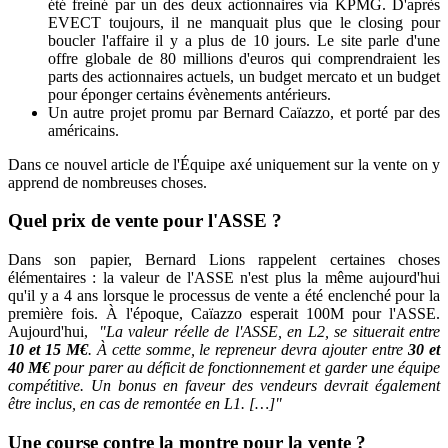
été freiné par un des deux actionnaires via KPMG. D'après
EVECT toujours, il ne manquait plus que le closing pour
boucler l'affaire il y a plus de 10 jours. Le site parle d'une
offre globale de 80 millions d'euros qui comprendraient les
parts des actionnaires actuels, un budget mercato et un budget
pour éponger certains évènements antérieurs.
Un autre projet promu par Bernard Caïazzo, et porté par des
américains.
Dans ce nouvel article de l'Équipe axé uniquement sur la vente on y
apprend de nombreuses choses.
Quel prix de vente pour l'ASSE ?
Dans son papier, Bernard Lions rappelent certaines choses
élémentaires : la valeur de l'ASSE n'est plus la même aujourd'hui
qu'il y a 4 ans lorsque le processus de vente a été enclenché pour la
première fois. À l'époque, Caïazzo esperait 100M pour l'ASSE.
Aujourd'hui,
"La valeur réelle de l'ASSE, en L2, se situerait entre
10 et 15 M€
. À cette somme, le repreneur devra ajouter entre
30 et
40 M€
pour parer au déficit de fonctionnement et garder une équipe
compétitive. Un bonus en faveur des vendeurs devrait également
être inclus, en cas de remontée en L1. […]"
Une course contre la montre pour la vente ?