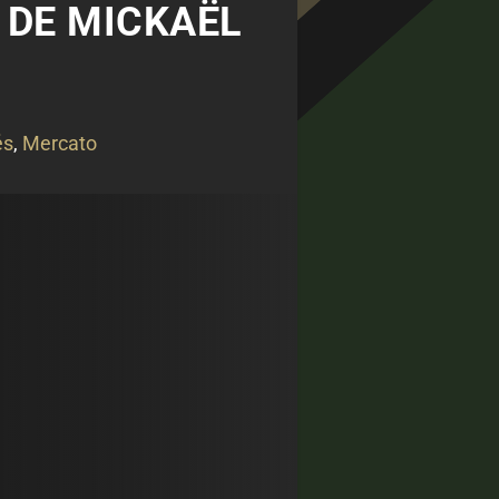
 DE MICKAËL
és
,
Mercato