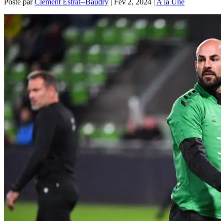
Posté par
Clément Estrat--Baudry
|
Fév 2, 2024
|
A la Une