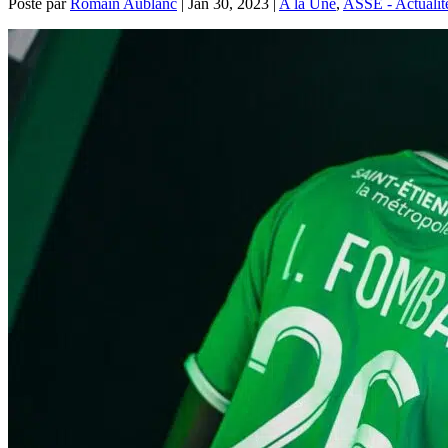
Posté par
Romain Aublanc
|
Jan 30, 2023
|
A la Une
,
ASSE - Actualit