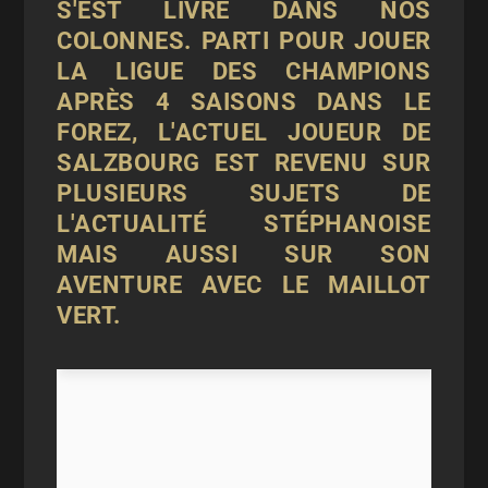
S'EST LIVRÉ DANS NOS
COLONNES. PARTI POUR JOUER
LA LIGUE DES CHAMPIONS
APRÈS 4 SAISONS DANS LE
FOREZ, L'ACTUEL JOUEUR DE
SALZBOURG EST REVENU SUR
PLUSIEURS SUJETS DE
L'ACTUALITÉ STÉPHANOISE
MAIS AUSSI SUR SON
AVENTURE AVEC LE MAILLOT
VERT.