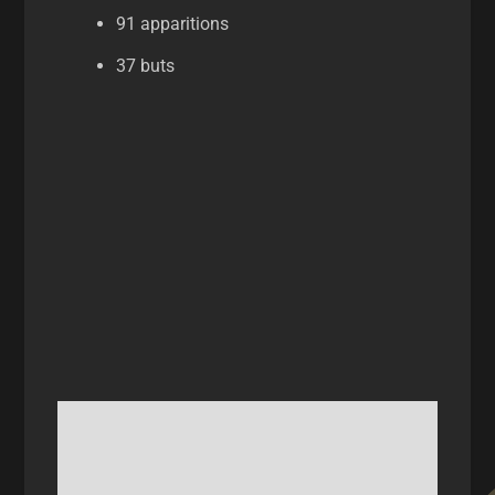
91 apparitions
37 buts