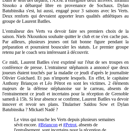
Dans le sens des départs, l'ASSE a enregistré deux arrivées. Ibrahim
Sissoko a débarqué libre en provenance de Sochaux. Dylan
Batubinsika s'est, lui aussi, engagé pour 3 saisons avec les Verts.
Deux renforts qui devraient apporter leurs qualités athlétiques au
groupe de Laurent Batlles.
L'entraîneur des Verts va devoir faire ses premiers choix de la
saison. Niels Nkounkou souhaite quitter le club et ne s'en cache pas.
Par ailleurs, plusieurs jeunes ont fait bonne figure pendant la
préparation et pourraient bousculer les statuts. Le premier groupe
retenu par le coach sera intéressant à découvrir.
Ce midi, Laurent Batlles s'est exprimé sur l'état de ses troupes en
conférence de presse. L'entraineur stéphanois a annoncé que deux
joueurs étaient touchés par la maladie ce jeudi d'après le journaliste
Olivier Guichard. Et pas n'importe lesquels. En effet, le capitaine
Anthony Briançon et Léo Pétrot en sont les victimes. 2 éléments
majeurs de la défense stéphanoise sur le carreau, absents de
l'entrainement ce jeudi et incertains pour la réception de Grenoble
samedi à 15h. Si leur absence se confirme, Laurent Batlles va devoir
innover et revoir ses plans. Titulariser Saïdou Sow et Dylan
Batubinsika ? Mickaël Nadé ?
Le virus qui touche les Verts depuis plusieurs semaines
sévit encore.
#Briançon
et
#Petrot
, absents de
l'entraînement, sont incertains pour la réception de