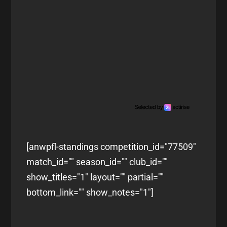
[anwpfl-standings competition_id="77509"
match_id="" season_id="" club_id=""
show_titles="1" layout="" partial=""
bottom_link="" show_notes="1"]