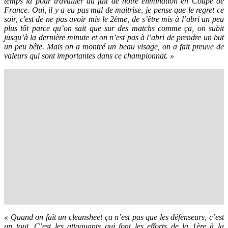
temps là pour travailler du fait de notre élimination en Coupe de
France. Oui, il y a eu pas mal de maitrise, je pense que le regret ce
soir, c'est de ne pas avoir mis le 2ème, de s’être mis à l’abri un peu
plus tôt parce qu’on sait que sur des matchs comme ça, on subit
jusqu’à la dernière minute et on n’est pas à l’abri de prendre un but
un peu bête. Mais on a montré un beau visage, on a fait preuve de
valeurs qui sont importantes dans ce championnat. »
« Quand on fait un cleansheet ça n’est pas que les défenseurs, c’est
un tout. C’est les attaquants qui font les efforts de la 1ère à la