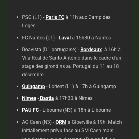
PSG (L1) -
Paris FC
à 11h aux Camp des
Loges
FC Nantes (L1) -
Laval
à 15h30 à Nantes
Boavista (D1 portugaise) -
Bordeaux
à 16h à
Vila Real de Santo António dans le cadre d'un
stage des girondins au Portugal du 11 au 18
décembre.
Guingamp
- Lorient (L1) à 17h à Guingamp
Nimes
-
Bastia
à 17h30 à Nimes
PAU FC
- Libourne (N3) à 18h à Libourne
AG Caen (N3) -
QRM
à Giberville à 19h. Match
initiallement prévu face au SM Caen mais
annulé pour cause de report d'un match de