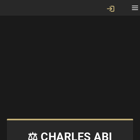
⚖️ CHARLES ABI