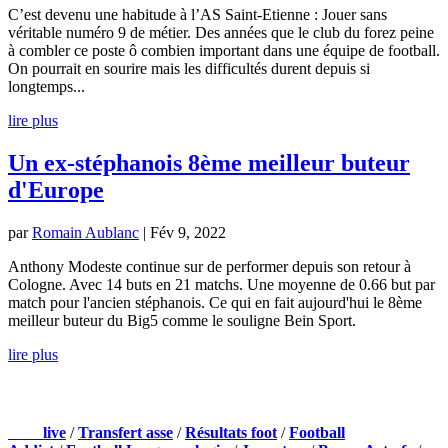
C’est devenu une habitude à l’AS Saint-Etienne : Jouer sans
véritable numéro 9 de métier. Des années que le club du forez peine
à combler ce poste ô combien important dans une équipe de football.
On pourrait en sourire mais les difficultés durent depuis si
longtemps...
lire plus
Un ex-stéphanois 8ème meilleur buteur
d'Europe
par
Romain Aublanc
|
Fév 9, 2022
Anthony Modeste continue sur de performer depuis son retour à
Cologne. Avec 14 buts en 21 matchs. Une moyenne de 0.66 but par
match pour l'ancien stéphanois. Ce qui en fait aujourd'hui le 8ème
meilleur buteur du Big5 comme le souligne Bein Sport.
lire plus
NOS PARTENAIRES
Foot
live
/
Transfert asse
/
Résultats foot
/
Football