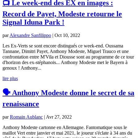
📺 Le week-end des EX en images :
Record de Payet, Modeste retourne le
Signal Iduna Park !
par
Alexandre Sanfilippo
|
Oct 10, 2022
Les Ex-Verts se sont encore distingués ce week-end. Oussama
Tannane, Dimitri Payet, Anthony Modeste, Miguel Trauco et une
confrontation entre M'Vila et Diousse sont au programme de ce tour
d'horizon des ex-stéphanois... Anthony Modeste met le Bayern à
genoux ! Anthony...
lire plus
🗣 Anthony Modeste donne le secret de sa
renaissance
par
Romain Aublanc
|
Avr 27, 2022
Anthony Modeste cartonne en Allemagne. Fantomatique sous le
maillot Vert entre janvier et mai 2021, le joueur s'éclate à 34 ans du