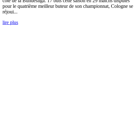
côté de la Bundesliga. 17 buts cette saison en 29 matchs disputés
pour le quatrième meilleur buteur de son championnat, Cologne se
réjoui...
lire plus