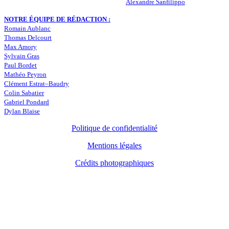
RESPONSABLE DE LA PUBLICATION :
Alexandre Sanfilippo
NOTRE ÉQUIPE DE RÉDACTION :
Romain Aublanc
Thomas Delcourt
Max Amory
Sylvain Gras
Paul Bordet
Mathéo Peyron
Clément Estrat–Baudry
Colin Sabatier
Gabriel Pondard
Dylan Blaise
Politique de confidentialité
Mentions légales
Crédits photographiques