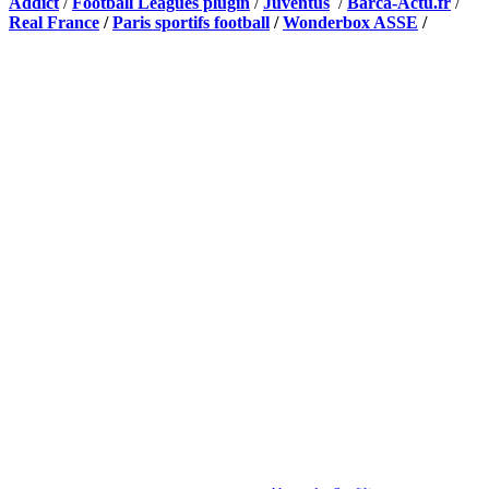
Addict
/
Football Leagues plugin
/
Juventus
/
Barca-Actu.fr
/
Real France
/
Paris sportifs football
/
Wonderbox ASSE
/
Appli mobile
QUI SOMMES-NOUS ?
Actualités – ASSE – Foot
Peuple-Vert.fr est un site qui traite l’actualité de l’AS St-Etienne. Les
infos, le mercato, des exclus, les résultats, les classements, les
statistiques… Retrouvez tout ce qui concerne votre club de coeur !