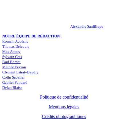
Peuple-Vert.fr est un site qui traite l’actualité de l’AS St-Etienne. Les
infos, le mercato, des exclus, les résultats, les classements, les
statistiques… Retrouvez tout ce qui concerne votre club de coeur !
RESPONSABLE DE LA PUBLICATION :
Alexandre Sanfilippo
NOTRE ÉQUIPE DE RÉDACTION :
Romain Aublanc
Thomas Delcourt
Max Amory
Sylvain Gras
Paul Bordet
Mathéo Peyron
Clément Estrat–Baudry
Colin Sabatier
Gabriel Pondard
Dylan Blaise
Politique de confidentialité
Mentions légales
Crédits photographiques