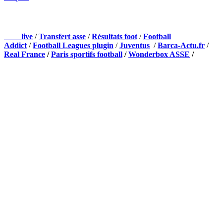
NOS PARTENAIRES
Foot
live
/
Transfert asse
/
Résultats foot
/
Football
Addict
/
Football Leagues plugin
/
Juventus
/
Barca-Actu.fr
/
Real France
/
Paris sportifs football
/
Wonderbox ASSE
/
Appli mobile
QUI SOMMES-NOUS ?
Actualités – ASSE – Foot