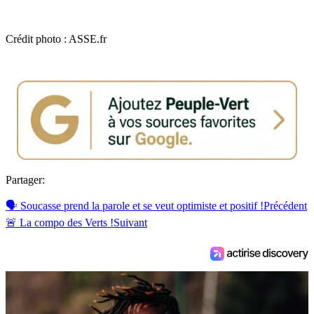
Crédit photo : ASSE.fr
Partager:
🗣️ Soucasse prend la parole et se veut optimiste et positif !
Précédent
🚨 La compo des Verts !
Suivant