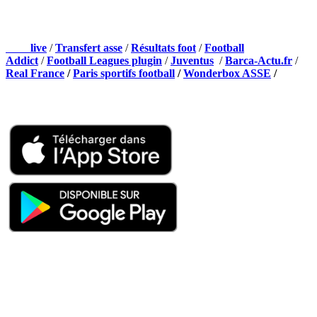
NOS PARTENAIRES
Foot
live
/
Transfert asse
/
Résultats foot
/
Football
Addict
/
Football Leagues plugin
/
Juventus
/
Barca-Actu.fr
/
Real France
/
Paris sportifs football
/
Wonderbox ASSE
/
Appli mobile
QUI SOMMES-NOUS ?
Actualités – ASSE – Foot
Peuple-Vert.fr est un site qui traite l’actualité de l’AS St-Etienne. Les