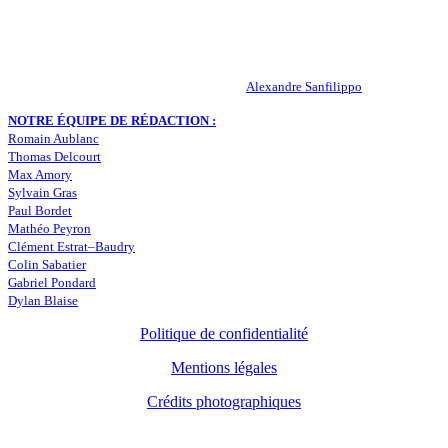
infos, le mercato, des exclus, les résultats, les classements, les
statistiques… Retrouvez tout ce qui concerne votre club de coeur !
RESPONSABLE DE LA PUBLICATION :
Alexandre Sanfilippo
NOTRE ÉQUIPE DE RÉDACTION :
Romain Aublanc
Thomas Delcourt
Max Amory
Sylvain Gras
Paul Bordet
Mathéo Peyron
Clément Estrat–Baudry
Colin Sabatier
Gabriel Pondard
Dylan Blaise
Politique de confidentialité
Mentions légales
Crédits photographiques