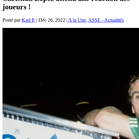
joueurs !
Posté par
Karl P.
|
Déc 26, 2022
|
A la Une
,
ASSE - Actualités