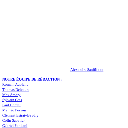
QUI SOMMES-NOUS ?
Actualités – ASSE – Foot
Peuple-Vert.fr est un site qui traite l’actualité de l’AS St-Etienne. Les
infos, le mercato, des exclus, les résultats, les classements, les
statistiques… Retrouvez tout ce qui concerne votre club de coeur !
RESPONSABLE DE LA PUBLICATION :
Alexandre Sanfilippo
NOTRE ÉQUIPE DE RÉDACTION :
Romain Aublanc
Thomas Delcourt
Max Amory
Sylvain Gras
Paul Bordet
Mathéo Peyron
Clément Estrat–Baudry
Colin Sabatier
Gabriel Pondard