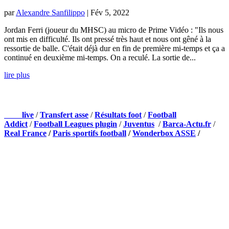
par
Alexandre Sanfilippo
|
Fév 5, 2022
Jordan Ferri (joueur du MHSC) au micro de Prime Vidéo : "Ils nous
ont mis en difficulté. Ils ont pressé très haut et nous ont gêné à la
ressortie de balle. C'était déjà dur en fin de première mi-temps et ça a
continué en deuxième mi-temps. On a reculé. La sortie de...
lire plus
NOS PARTENAIRES
Foot
live
/
Transfert asse
/
Résultats foot
/
Football
Addict
/
Football Leagues plugin
/
Juventus
/
Barca-Actu.fr
/
Real France
/
Paris sportifs football
/
Wonderbox ASSE
/
Appli mobile