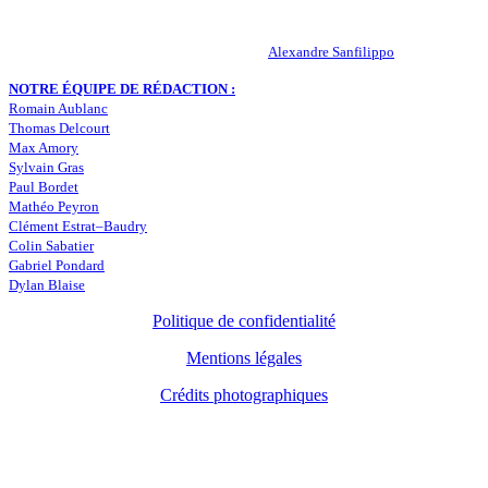
RESPONSABLE DE LA PUBLICATION :
Alexandre Sanfilippo
NOTRE ÉQUIPE DE RÉDACTION :
Romain Aublanc
Thomas Delcourt
Max Amory
Sylvain Gras
Paul Bordet
Mathéo Peyron
Clément Estrat–Baudry
Colin Sabatier
Gabriel Pondard
Dylan Blaise
Politique de confidentialité
Mentions légales
Crédits photographiques