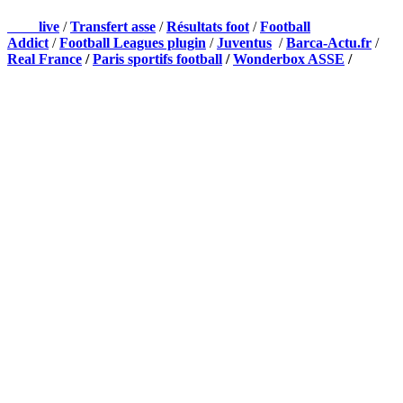
Foot
live
/
Transfert asse
/
Résultats foot
/
Football
Addict
/
Football Leagues plugin
/
Juventus
/
Barca-Actu.fr
/
Real France
/
Paris sportifs football
/
Wonderbox ASSE
/
Appli mobile
QUI SOMMES-NOUS ?
Actualités – ASSE – Foot
Peuple-Vert.fr est un site qui traite l’actualité de l’AS St-Etienne. Les
infos, le mercato, des exclus, les résultats, les classements, les
statistiques… Retrouvez tout ce qui concerne votre club de coeur !