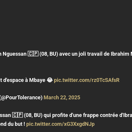
n Nguessan 🇨🇵 (08, BU) avec un joli travail de Ibrahi
ant d'espace à Mbaye 😂
pic.twitter.com/rz0TcSAfsR
 (@PourTolerance)
March 22, 2025
ssan 🇨🇵 (08, BU) qui profite d'une frappe contrée d'I
ond du but !
pic.twitter.com/xG3XxgdNJp