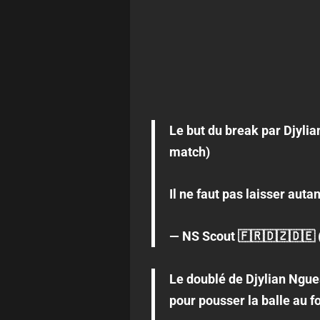
Le but du break par Djylia
match)
Il ne faut pas laisser aut
— NS Scout 🇫🇷🇩🇿🇩🇪
Le doublé de Djylian Ngue
pour pousser la balle au f