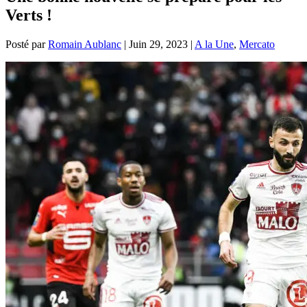
Verts !
Posté par
Romain Aublanc
|
Juin 29, 2023
|
A la Une
,
Mercato