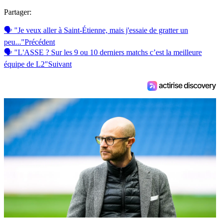
Partager:
🗣 "Je veux aller à Saint-Étienne, mais j'essaie de gratter un
peu..."
Précédent
🗣 "L'ASSE ? Sur les 9 ou 10 derniers matchs c’est la meilleure
équipe de L2"
Suivant