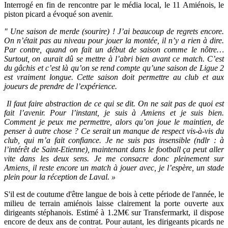
Interrogé en fin de rencontre par le média local, le 11 Amiénois, le
piston picard a évoqué son avenir.
" Une saison de merde (sourire) ! J’ai beaucoup de regrets encore.
On n’était pas au niveau pour jouer la montée, il n’y a rien à dire.
Par contre, quand on fait un début de saison comme le nôtre…
Surtout, on aurait dû se mettre à l’abri bien avant ce match. C’est
du gâchis et c’est là qu’on se rend compte qu’une saison de Ligue 2
est vraiment longue. Cette saison doit permettre au club et aux
joueurs de prendre de l’expérience.
Il faut faire abstraction de ce qui se dit. On ne sait pas de quoi est
fait l’avenir. Pour l’instant, je suis à Amiens et je suis bien.
Comment je peux me permettre, alors qu’on joue le maintien, de
penser à autre chose ? Ce serait un manque de respect vis-à-vis du
club, qui m’a fait confiance. Je ne suis pas insensible (ndlr : à
l’intérêt de Saint-Etienne), maintenant dans le football ça peut aller
vite dans les deux sens. Je me consacre donc pleinement sur
Amiens, il reste encore un match à jouer avec, je l’espère, un stade
plein pour la réception de Laval. »
S'il est de coutume d'être langue de bois à cette période de l'année, le
milieu de terrain amiénois laisse clairement la porte ouverte aux
dirigeants stéphanois. Estimé à 1.2M€ sur Transfermarkt, il dispose
encore de deux ans de contrat. Pour autant, les dirigeants picards ne