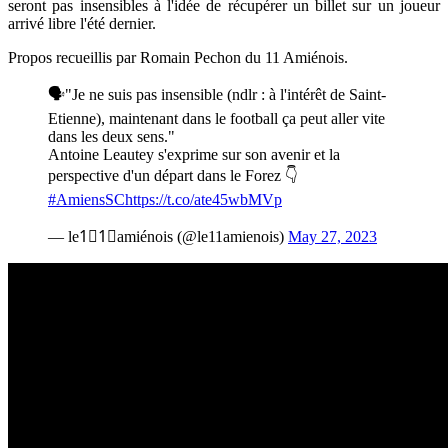
seront pas insensibles à l'idée de récupérer un billet sur un joueur
arrivé libre l'été dernier.
Propos recueillis par Romain Pechon du 11 Amiénois.
🗣️"Je ne suis pas insensible (ndlr : à l'intérêt de Saint-
Etienne), maintenant dans le football ça peut aller vite
dans les deux sens."
Antoine Leautey s'exprime sur son avenir et la
perspective d'un départ dans le Forez 👇
#AmiensSC
https://t.co/ate45wbMVp
— le1⃣1⃣amiénois (@le11amienois)
May 27, 2023