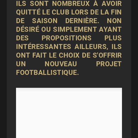
ILS SONT NOMBREUX À AVOIR
QUITTÉ LE CLUB LORS DE LA FIN
DE SAISON DERNIÈRE. NON
DÉSIRÉ OU SIMPLEMENT AYANT
DES PROPOSITIONS PLUS
INTÉRESSANTES AILLEURS, ILS
ONT FAIT LE CHOIX DE S'OFFRIR
UN NOUVEAU PROJET
FOOTBALLISTIQUE.