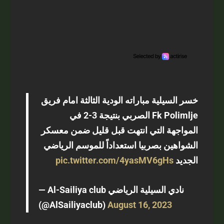
خسر السيلية مباراته الودية الثالثة امام فريق
Fk Polimlje الصربي بنتيجة 3-2 في
المواجهة التي انتهت قبل قليل ضمن معسكر
الشواهين بصربيا استعداداً للموسم الرياضي
pic.twitter.com/4yasMV6gHs
الجديد
— Al-Sailiya club نادي السيلية الرياضي
(@AlSailiyaclub)
August 16, 2023