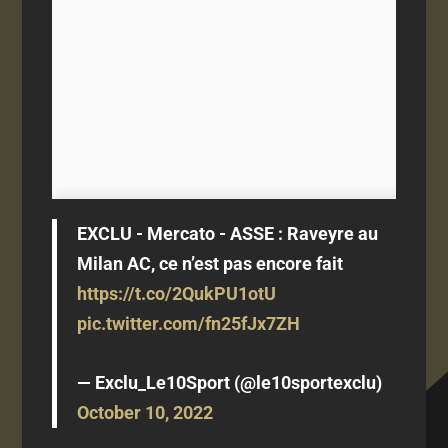
EXCLU - Mercato - ASSE : Raveyre au
Milan AC, ce n’est pas encore fait
https://t.co/2QukPU1otU
pic.twitter.com/fn25fJx7ZH
— Exclu_Le10Sport (@le10sportexclu)
October 10, 2022