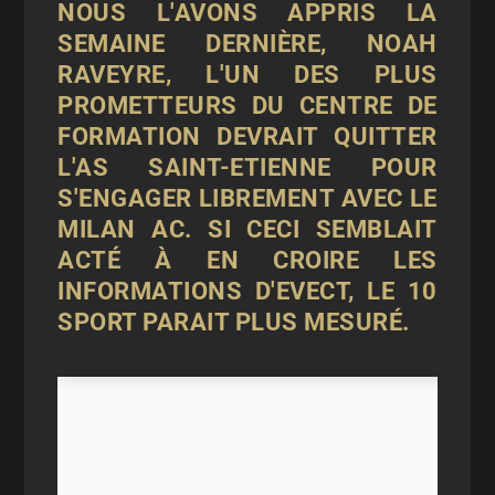
NOUS L'AVONS APPRIS LA
SEMAINE DERNIÈRE, NOAH
RAVEYRE, L'UN DES PLUS
PROMETTEURS DU CENTRE DE
FORMATION DEVRAIT QUITTER
L'AS SAINT-ETIENNE POUR
S'ENGAGER LIBREMENT AVEC LE
MILAN AC. SI CECI SEMBLAIT
ACTÉ À EN CROIRE LES
INFORMATIONS D'EVECT, LE 10
SPORT PARAIT PLUS MESURÉ.