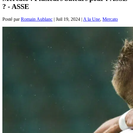
? - ASSE
Posté par
Romain Aublanc
|
Juil 19, 2024
|
A la Une
,
Mercato