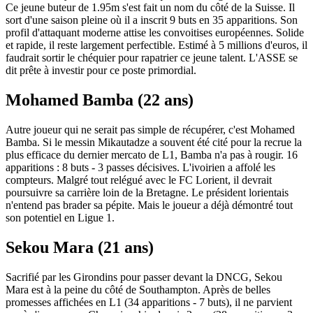
Ce jeune buteur de 1.95m s'est fait un nom du côté de la Suisse. Il
sort d'une saison pleine où il a inscrit 9 buts en 35 apparitions. Son
profil d'attaquant moderne attise les convoitises européennes. Solide
et rapide, il reste largement perfectible. Estimé à 5 millions d'euros, il
faudrait sortir le chéquier pour rapatrier ce jeune talent. L'ASSE se
dit prête à investir pour ce poste primordial.
Mohamed Bamba (22 ans)
Autre joueur qui ne serait pas simple de récupérer, c'est Mohamed
Bamba. Si le messin Mikautadze a souvent été cité pour la recrue la
plus efficace du dernier mercato de L1, Bamba n'a pas à rougir. 16
apparitions : 8 buts - 3 passes décisives. L'ivoirien a affolé les
compteurs. Malgré tout relégué avec le FC Lorient, il devrait
poursuivre sa carrière loin de la Bretagne. Le président lorientais
n'entend pas brader sa pépite. Mais le joueur a déjà démontré tout
son potentiel en Ligue 1.
Sekou Mara (21 ans)
Sacrifié par les Girondins pour passer devant la DNCG, Sekou
Mara est à la peine du côté de Southampton. Après de belles
promesses affichées en L1 (34 apparitions - 7 buts), il ne parvient