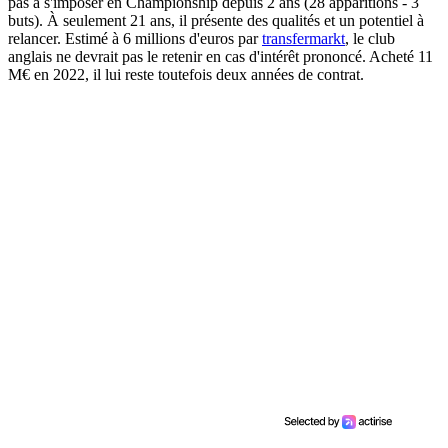
pas à s'imposer en Championship depuis 2 ans (28 apparitions - 3
buts). À seulement 21 ans, il présente des qualités et un potentiel à
relancer. Estimé à 6 millions d'euros par
transfermarkt
, le club
anglais ne devrait pas le retenir en cas d'intérêt prononcé. Acheté 11
M€ en 2022, il lui reste toutefois deux années de contrat.