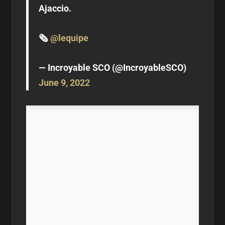
Ajaccio.
🗞
@lequipe
— Incroyable SCO (@IncroyableSCO)
June 9, 2022