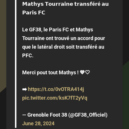
𝗠𝗮𝘁𝗵𝘆𝘀 𝗧𝗼𝘂𝗿𝗿𝗮𝗶𝗻𝗲 𝘁𝗿𝗮𝗻𝘀𝗳é𝗿é 𝗮𝘂
𝗣𝗮𝗿𝗶𝘀 𝗙𝗖
Le GF38, le Paris FC et Mathys
Tourraine ont trouvé un accord pour
que le latéral droit soit transféré au
PFC.
Merci pout tout Mathys ! 💙🤍
➡️
https://t.co/0vOTRA414j
pic.twitter.com/ksK7fT2yVq
— Grenoble Foot 38 (@GF38_Officiel)
June 28, 2024