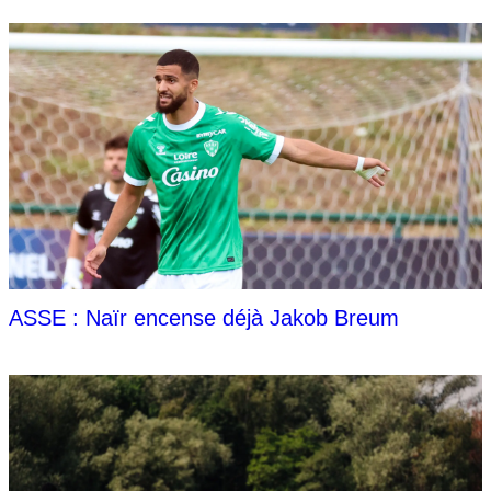
ASSE : Naïr encense déjà Jakob Breum