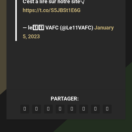
C'est à lire sur notre site👇
https://t.co/S5JBSt1E6G
— le1️⃣1️⃣ VAFC (@Le11VAFC)
January
5, 2023
PARTAGER: