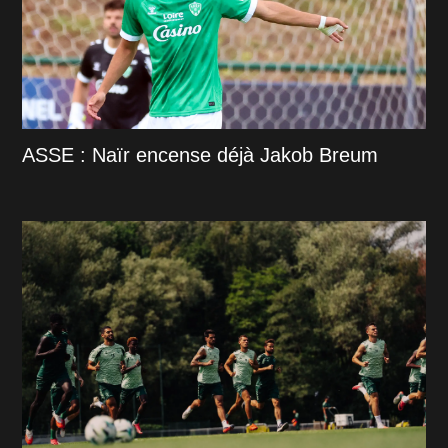
ASSE : Naïr encense déjà Jakob Breum