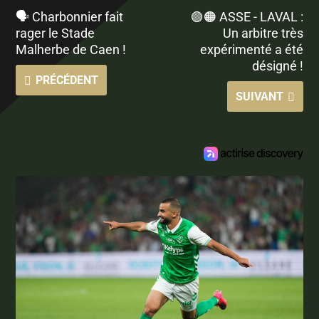
🗣️ Charbonnier fait
🟢🟠 ASSE - LAVAL :
rager le Stade
Un arbitre très
Malherbe de Caen !
expérimenté a été
désigné !
PRÉCÉDENT
SUIVANT